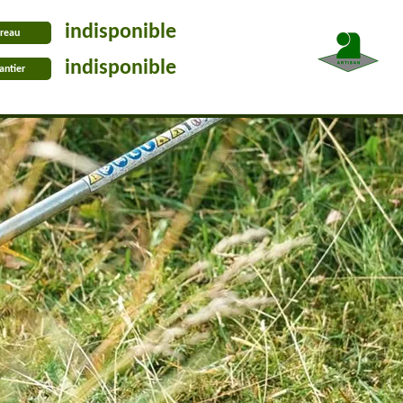
indisponible
reau
indisponible
antier