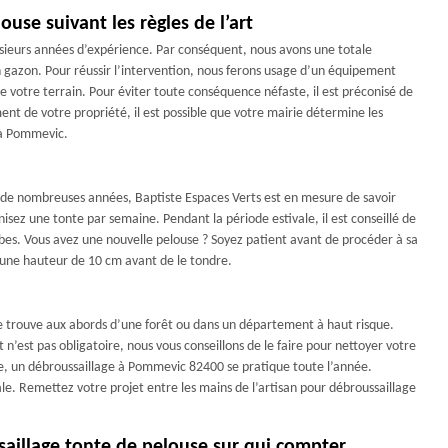
ouse suivant les règles de l’art
usieurs années d’expérience. Par conséquent, nous avons une totale
 gazon. Pour réussir l’intervention, nous ferons usage d’un équipement
 votre terrain. Pour éviter toute conséquence néfaste, il est préconisé de
t de votre propriété, il est possible que votre mairie détermine les
 à Pommevic.
 de nombreuses années, Baptiste Espaces Verts est en mesure de savoir
isez une tonte par semaine. Pendant la période estivale, il est conseillé de
rbes. Vous avez une nouvelle pelouse ? Soyez patient avant de procéder à sa
 une hauteur de 10 cm avant de le tondre.
n se trouve aux abords d’une forêt ou dans un département à haut risque.
n’est pas obligatoire, nous vous conseillons de le faire pour nettoyer votre
ipe, un débroussaillage à Pommevic 82400 se pratique toute l’année.
nale. Remettez votre projet entre les mains de l’artisan pour débroussaillage
saillage tonte de pelouse sur qui compter