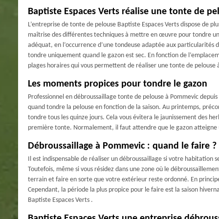
Baptiste Espaces Verts réalise une tonte de pel
L’entreprise de tonte de pelouse Baptiste Espaces Verts dispose de pl
maîtrise des différentes techniques à mettre en œuvre pour tondre un
adéquat, en l’occurrence d’une tondeuse adaptée aux particularités de
tondre uniquement quand le gazon est sec. En fonction de l’emplacemen
plages horaires qui vous permettent de réaliser une tonte de pelouse
Les moments propices pour tondre le gazon
Professionnel en débroussaillage tonte de pelouse à Pommevic depuis
quand tondre la pelouse en fonction de la saison. Au printemps, précon
tondre tous les quinze jours. Cela vous évitera le jaunissement des he
première tonte. Normalement, il faut attendre que le gazon atteigne
Débroussaillage à Pommevic : quand le faire ?
Il est indispensable de réaliser un débroussaillage si votre habitatio
Toutefois, même si vous résidez dans une zone où le débroussaillement 
terrain et faire en sorte que votre extérieur reste ordonné. En princ
Cependant, la période la plus propice pour le faire est la saison hiver
Baptiste Espaces Verts .
Baptiste Espaces Verts une entreprise débrous