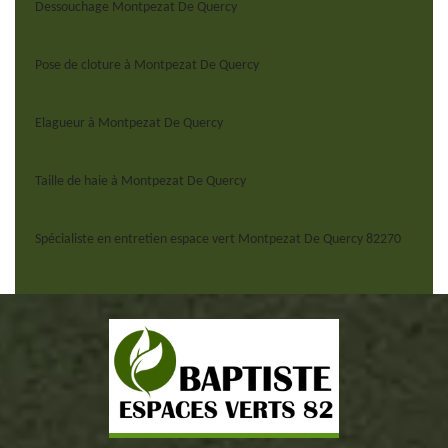
Dessouchage Montpezat De Quercy
Pose de cloture à Montpezat De Quercy
Elagueur à Montpezat De Quercy
Taille de haie à Montpezat De Quercy
Spécialiste en entretien espace vert Montpezat De Quercy 82270