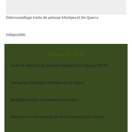
Débroussaillage tonte de pelouse Montpezat De Quercy
indisponible
Autres services
Tonte et réfection de pelouse Montpezat De Quercy 82270
Entreprise d'étêtage à Montpezat De Quercy
Abattage d'arbre à Montpezat De Quercy
Plantation et entretien de jardin à Montpezat De Quercy