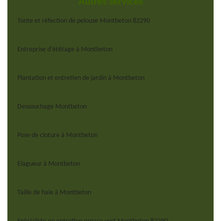
Autres services
Tonte et réfection de pelouse Montbeton 82290
Entreprise d'étêtage à Montbeton
Plantation et entretien de jardin à Montbeton
Dessouchage Montbeton
Pose de cloture à Montbeton
Elagueur à Montbeton
Taille de haie à Montbeton