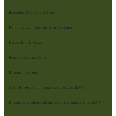
Entreprise d'étêtage à Le Cause
Plantation et entretien de jardin à Le Cause
Dessouchage Le Cause
Pose de cloture à Le Cause
Elagueur à Le Cause
Spécialiste en entretien espace vert Le Cause 82500
Elagueur pour débroussaillage tonte de pelouse Le Cause 82500