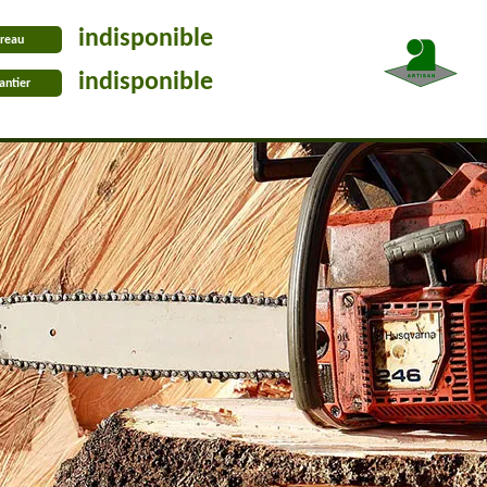
indisponible
reau
indisponible
antier