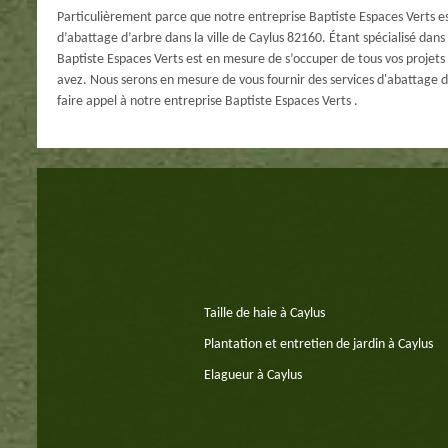
Particulièrement parce que notre entreprise Baptiste Espaces Verts est
d’abattage d’arbre dans la ville de Caylus 82160. Étant spécialisé dan
Baptiste Espaces Verts est en mesure de s’occuper de tous vos projets 
avez. Nous serons en mesure de vous fournir des services d'abattage d'
faire appel à notre entreprise Baptiste Espaces Verts .
Taille de haie à Caylus
Plantation et entretien de jardin à Caylus
Elagueur à Caylus