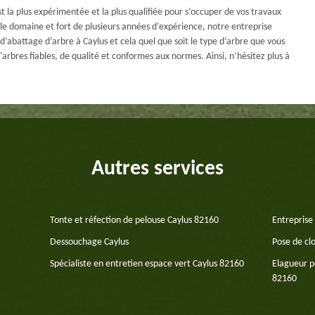
 la plus expérimentée et la plus qualifiée pour s’occuper de vos travaux
s le domaine et fort de plusieurs années d’expérience, notre entreprise
d’abattage d’arbre à Caylus et cela quel que soit le type d’arbre que vous
arbres fiables, de qualité et conformes aux normes. Ainsi, n’hésitez plus à
Autres services
Tonte et réfection de pelouse Caylus 82160
Entreprise
Dessouchage Caylus
Pose de cl
Spécialiste en entretien espace vert Caylus 82160
Elagueur p
82160