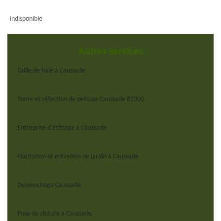
indisponible
Autres services
Taille de haie à Caussade
Tonte et réfection de pelouse Caussade 82300
Entreprise d'étêtage à Caussade
Plantation et entretien de jardin à Caussade
Dessouchage Caussade
Pose de cloture à Caussade